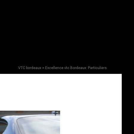
VTC bordeaux
> Excellence vtc Bordeaux: Particuliers