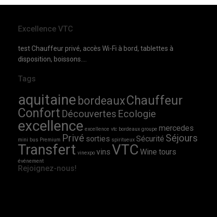
Excellence VTC
test Chauffeur privé, accès Wi-Fi à bord, tablettes à
disposition, boissons....
Tags
aquitaine
Chauffeur
bordeaux
Confort
Découvertes
Ecologie
excellence
mercedes
excellence vtc bordeaux
groupe
Privé
Séjours
sorties
Sécurité
mini bus
Premium
spiritueux
Transfert
VTC
vins
Wine tours
vinexpo
événement
Rejoignez-nous!