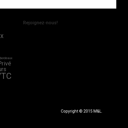
Rejoignez-nous!
x
 bordeaux
Privé
urs
VTC
Copyright © 2015 M&L.