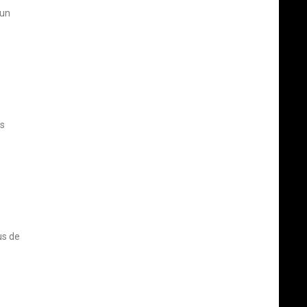
’un
es
us de