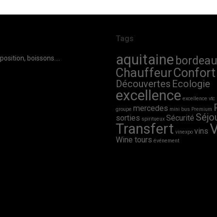
Tags
aquitaine
position, boissons....
bordeau
Chauffeur
Confort
Découvertes
Ecologie
excellence
excellence vtc
mercedes
groupe
mini bus
Premium
Séjo
sorties
Sécurité
spiritueux
Transfert
vins
vinexpo
Wine tours
événement