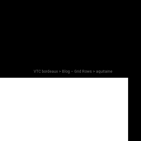
VTC bordeaux
>
Blog – Grid Rows
> aquitaine