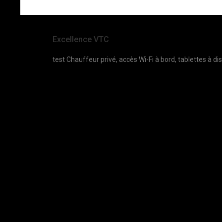
Excellence VTC
test Chauffeur privé, accès Wi-Fi à bord, tablettes à dis